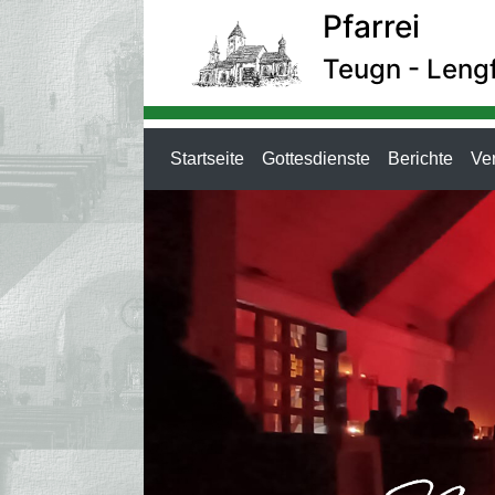
Pfarrei
Teugn - Lengf
(current)
(current)
(curr
Startseite
Gottesdienste
Berichte
Ve